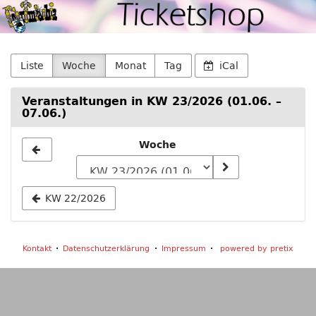
Schromlachia
Zum
Haupt-
e.
Inhalt
springen
V.
Liste
Woche
Monat
Tag
iCal
Veranstaltungen in KW 23/2026 (01.06. –
07.06.)
Woche
Woche
zur
Anzeige
KW 22/2026
auswählen
Kontakt
Datenschutzerklärung
Impressum
powered by pretix