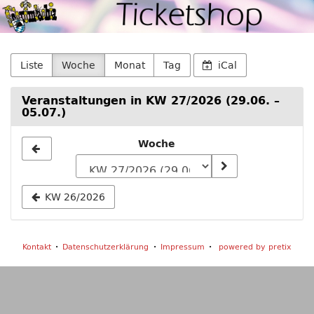
Schromlachia
Zum
Haupt-
e.
Inhalt
springen
V.
Liste
Woche
Monat
Tag
iCal
Veranstaltungen in KW 27/2026 (29.06. –
05.07.)
Woche
Woche
zur
Anzeige
KW 26/2026
auswählen
Kontakt
Datenschutzerklärung
Impressum
powered by pretix