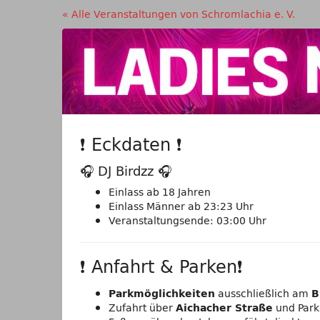
Zum
« Alle Veranstaltungen von Schromlachia e. V.
Haupt-
Ladies
Inhalt
springen
Night
Do, 27. Februar 2025
❗ Eckdaten ❗
🎧 DJ Birdzz 🎧
Einlass ab 18 Jahren
Einlass Männer ab 23:23 Uhr
Veranstaltungsende: 03:00 Uhr
❗ Anfahrt & Parken❗
ausschließlich am
Parkmöglichkeiten
B
Zufahrt über
und Parkp
Aichacher Straße